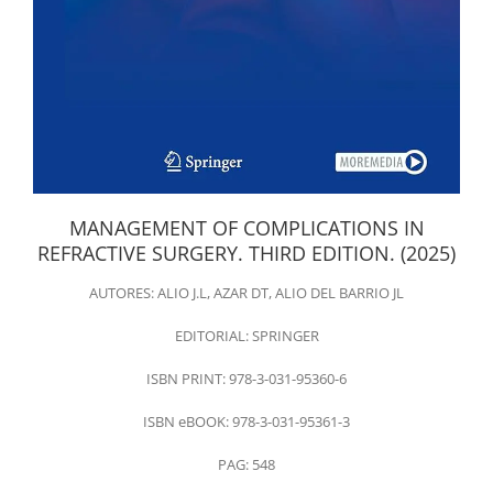
MANAGEMENT OF COMPLICATIONS IN
REFRACTIVE SURGERY. THIRD EDITION. (2025)
AUTORES: ALIO J.L, AZAR DT, ALIO DEL BARRIO JL
EDITORIAL: SPRINGER
ISBN PRINT: 978-3-031-95360-6
ISBN eBOOK: 978-3-031-95361-3
PAG: 548