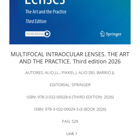
MULTIFOCAL INTRAOCULAR LENSES. THE ART
AND THE PRACTICE. Third edition 2026
AUTORES: ALIO J.L.; PIKKEL J. ALIO DEL BARRIO JL
EDITORIAL: SPRINGER
ISBN: 978-3-032-00028-6 (THIRD EDITION: 2026)
ISBN: 978-3-032-00029-3 (E-BOOK 2026)
PAG: 529
Link