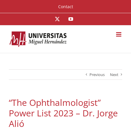
Skip
Contact
to
content
X
YouTube
Previous
Next
“The Ophthalmologist”
Power List 2023 – Dr. Jorge
Alió