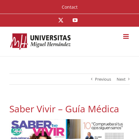
Skip
Contact
to
content
X
YouTube
Previous
Next
Saber Vivir – Guía Médica