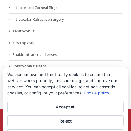
Intracorneal Corneal Rings
Intraocular Refractive Surgery
Keratoconus
Keratoplasty
Phakic Intraocular Lenses
Presbyopia surgery
We use our own and third-party cookies to ensure the
Reconocimientos
website works properly, measure usage, and improve our
services. You can accept all cookies, reject non-essential
Sin categoría
cookies, or configure your preferences.
Cookie policy
Accept all
Copyright 2021
Universidad Miguel Hernandez
| All Rights Reserved |
Reject
Legal Note